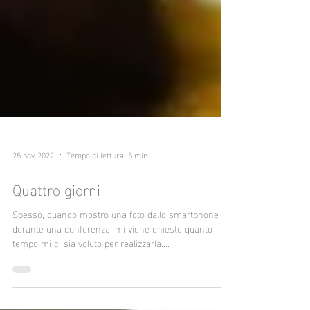
25 nov 2022
Tempo di lettura: 5 min
Quattro giorni
Spesso, quando mostro una foto dallo smartphone o
durante una conferenza, mi viene chiesto quanto
tempo mi ci sia voluto per realizzarla....